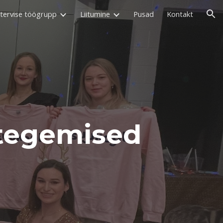
tervise töögrupp
Liitumine
Pusad
Kontakt
ion
 tegemised