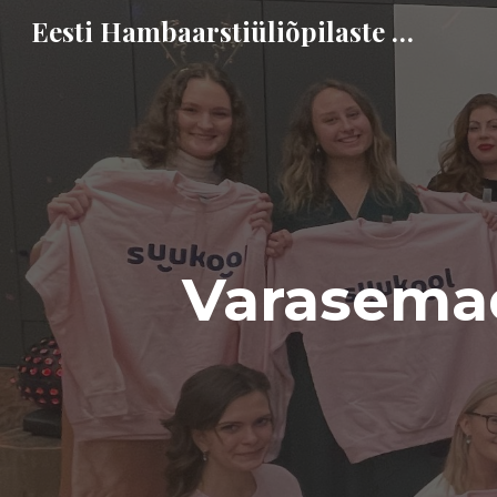
Eesti Hambaarstiüliõpilaste Liit
Sk
Varasemad