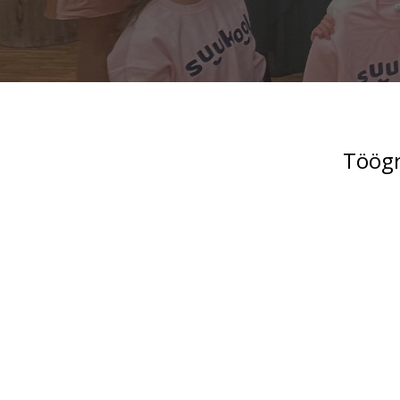
Töögr